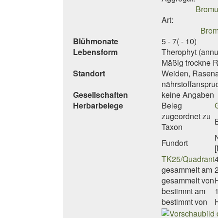
Bromu
Art:
Brom
Blühmonate
5 - 7( - 10)
Lebensform
Therophyt (annu
Mäßig trockne R
Standort
Weiden, Rasena
nährstoffanspruc
Gesellschaften
keine Angaben
Herbarbelege
Beleg
zugeordnet zu
Taxon
Fundort
TK25/Quadrant
gesammelt am
gesammelt von
bestimmt am
bestimmt von