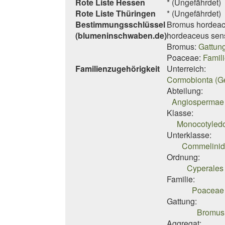
Rote Liste Hessen
* (Ungefährdet)
Rote Liste Thüringen
* (Ungefährdet)
Bestimmungsschlüssel
Bromus hordea
(blumeninschwaben.de)
hordeaceus
sen
Bromus:
Gattun
Poaceae:
Famil
Familienzugehörigkeit
Unterreich:
Cormobionta (G
Abteilung:
Angiospermae 
Klasse:
Monocotyledo
Unterklasse:
Commelinid
Ordnung:
Cyperales 
Familie:
Poaceae 
Gattung:
Bromus 
Aggregat: