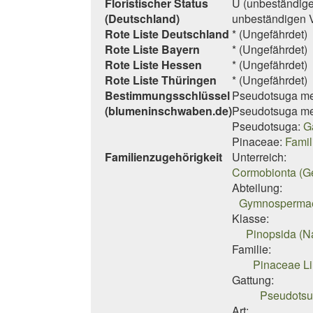
Floristischer Status
U (unbeständige
(Deutschland)
unbeständigen
Rote Liste Deutschland
* (Ungefährdet)
Rote Liste Bayern
* (Ungefährdet)
Rote Liste Hessen
* (Ungefährdet)
Rote Liste Thüringen
* (Ungefährdet)
Bestimmungsschlüssel
Pseudotsuga me
(blumeninschwaben.de)
Pseudotsuga me
Pseudotsuga:
G
Pinaceae:
Famil
Familienzugehörigkeit
Unterreich:
Cormobionta (G
Abteilung:
Gymnospermae 
Klasse:
Pinopsida (N
Familie:
Pinaceae Li
Gattung:
Pseudotsug
Art: