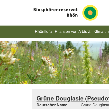
Rhönflora
Pflanzen von A bis Z
Klima u
Grüne Douglasie (Pseudot
Deutscher Name
Grüne Douglasi