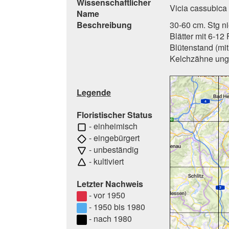
Wissenschaftlicher
Vicia cassubica 
Name
Beschreibung
30-60 cm. Stg ni
Blätter mit 6-12
Blütenstand (mit 
Kelchzähne ungl
Legende
Floristischer Status
- einheimisch
- eingebürgert
- unbeständig
- kultiviert
Letzter Nachweis
- vor 1950
- 1950 bis 1980
- nach 1980