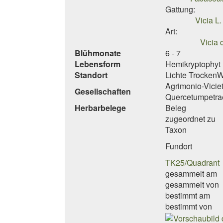
Gattung:
Vicia L.
Art:
Vicia 
Blühmonate
6 - 7
Lebensform
Hemikryptophyt 
Standort
Lichte TrockenW
Agrimonio-Vicie
Gesellschaften
Quercetumpetr
Herbarbelege
Beleg
zugeordnet zu
Taxon
Fundort
TK25/Quadrant
gesammelt am
gesammelt von
bestimmt am
bestimmt von