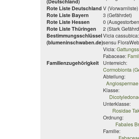
(Deutschland)
Rote Liste Deutschland
V (Vorwarnliste)
Rote Liste Bayern
3 (Gefährdet)
Rote Liste Hessen
0 (Ausgestorben
Rote Liste Thüringen
2 (Stark Gefährd
Bestimmungsschlüssel
Vicia cassubica
(blumeninschwaben.de)
sensu FloraWeb
Vicia:
Gattungss
Fabaceae:
Fami
Familienzugehörigkeit
Unterreich:
Cormobionta (G
Abteilung:
Angiospermae 
Klasse:
Dicotyledona
Unterklasse:
Rosidae Tak
Ordnung:
Fabales B
Familie:
Fabaceae 