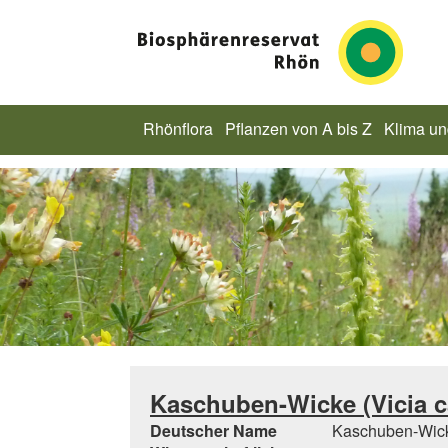
Rhönflora
Pflanzen von A bis Z
Klima u
Kaschuben-Wicke (Vicia c
Deutscher Name
Kaschuben-Wic