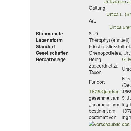
Urticaceae J
Gattung:
Urtica L. (B
Art:
Urtica ure
Blühmonate
6 - 9
Lebensform
Therophyt (annuell)
Standort
Frische, stickstoffr
Gesellschaften
Chenopodietea, Urti
Herbarbelege
Beleg
GLM
zugeordnet zu
Urti
Taxon
Nied
Fundort
(De
TK25/Quadrant
465
gesammelt am
5. J
gesammelt von
Ingr
bestimmt am
197
bestimmt von
Ingr