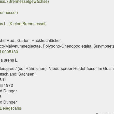
uss. (Brennesselgewächse)
rennessel)
ns L. (Kleine Brennnessel)
eiche Rud., Gärten, Hackfruchtäcker.
co-Malvetumneglectae, Polygono-Chenopodietalia, Sisymbrieta
-0005180
ca urens L.
erspree / (bei Hähnichen), Niederspreer Heidehäuser im Gutsh
utschland: Sachsen)
5/11
uli 1972
id Dunger
2
id Dunger