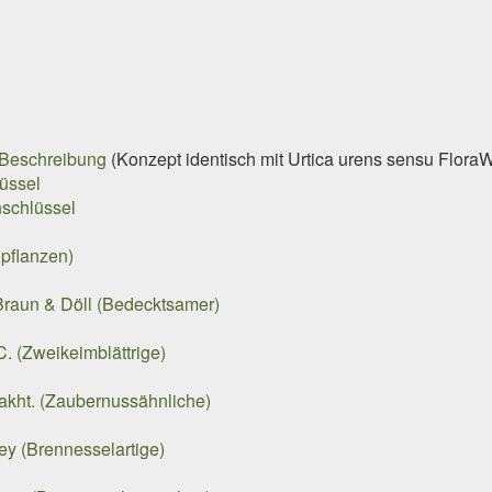
Beschreibung
(Konzept identisch mit
Urtica urens
sensu Flora
üssel
nschlüssel
pflanzen)
raun & Döll (Bedecktsamer)
. (Zweikeimblättrige)
kht. (Zaubernussähnliche)
ley (Brennesselartige)