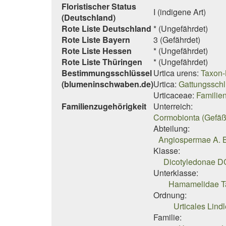
Floristischer Status
I (indigene Art)
(Deutschland)
Rote Liste Deutschland
* (Ungefährdet)
Rote Liste Bayern
3 (Gefährdet)
Rote Liste Hessen
* (Ungefährdet)
Rote Liste Thüringen
* (Ungefährdet)
Bestimmungsschlüssel
Urtica urens:
Taxon-
(blumeninschwaben.de)
Urtica:
Gattungsschl
Urticaceae:
Familie
Familienzugehörigkeit
Unterreich:
Cormobionta (Gefäß
Abteilung:
Angiospermae A. B
Klasse:
Dicotyledonae DC
Unterklasse:
Hamamelidae Ta
Ordnung:
Urticales Lind
Familie: