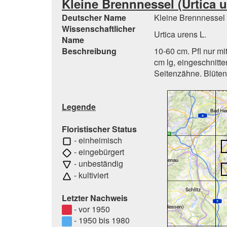
Kleine Brennnessel (Urtica u
Deutscher Name
Kleine Brennnessel
Wissenschaftlicher
Urtica urens L.
Name
Beschreibung
10-60 cm. Pfl nur mit
cm lg, eingeschnitte
Seitenzähne. Blütenr
Legende
Floristischer Status
- einheimisch
- eingebürgert
- unbeständig
- kultiviert
Letzter Nachweis
- vor 1950
- 1950 bis 1980