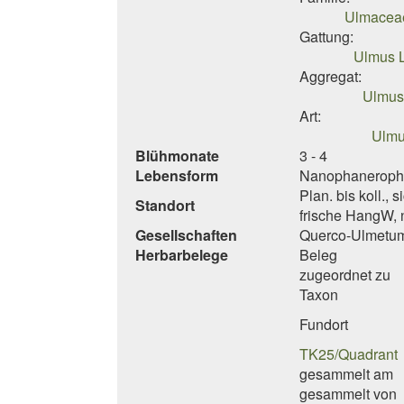
Ulmaceae
Gattung:
Ulmus L
Aggregat:
Ulmus 
Art:
Ulmu
Blühmonate
3 - 4
Lebensform
Nanophanerophyt
Plan. bis koll., 
Standort
frische HangW, n
Gesellschaften
Querco-Ulmetum,
Herbarbelege
Beleg
zugeordnet zu
Taxon
Fundort
TK25/Quadrant
gesammelt am
gesammelt von