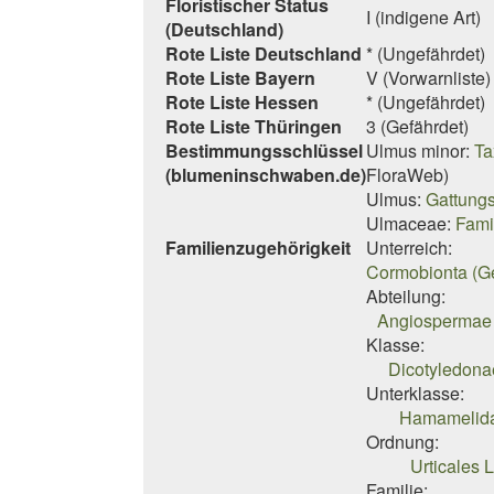
Floristischer Status
I (indigene Art)
(Deutschland)
Rote Liste Deutschland
* (Ungefährdet)
Rote Liste Bayern
V (Vorwarnliste)
Rote Liste Hessen
* (Ungefährdet)
Rote Liste Thüringen
3 (Gefährdet)
Bestimmungsschlüssel
Ulmus minor:
Ta
(blumeninschwaben.de)
FloraWeb)
Ulmus:
Gattungs
Ulmaceae:
Fami
Familienzugehörigkeit
Unterreich:
Cormobionta (G
Abteilung:
Angiospermae 
Klasse:
Dicotyledona
Unterklasse:
Hamamelida
Ordnung:
Urticales 
Familie: