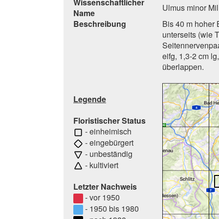
Wissenschaftlicher
Ulmus minor Mill
Name
Beschreibung
Bis 40 m hoher B
unterseits (wie 
Seitennervenpaar
eifg, 1,3-2 cm l
überlappen.
Legende
Floristischer Status
- einheimisch
- eingebürgert
- unbeständig
- kultiviert
Letzter Nachweis
- vor 1950
- 1950 bis 1980