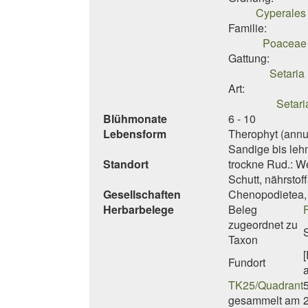
Cyperales 
Familie:
Poaceae 
Gattung:
Setaria
Art:
Setari
Blühmonate
6 - 10
Lebensform
Therophyt (annu
Sandige bis leh
Standort
trockne Rud.: W
Schutt, nährstof
Gesellschaften
Chenopodietea, 
Herbarbelege
Beleg
zugeordnet zu
S
Taxon
Fundort
TK25/Quadrant
gesammelt am