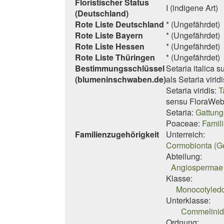
Floristischer Status
I (indigene Art)
(Deutschland)
Rote Liste Deutschland
* (Ungefährdet)
Rote Liste Bayern
* (Ungefährdet)
Rote Liste Hessen
* (Ungefährdet)
Rote Liste Thüringen
* (Ungefährdet)
Bestimmungsschlüssel
Setaria italica
(blumeninschwaben.de)
als
Setaria viridi
Setaria viridis:
T
sensu FloraWeb
Setaria:
Gattung
Poaceae:
Famil
Familienzugehörigkeit
Unterreich:
Cormobionta (G
Abteilung:
Angiospermae 
Klasse:
Monocotyledo
Unterklasse:
Commelinid
Ordnung: