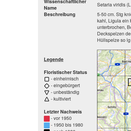
Wissenschaftlicher
Setaria viridis (
Name
Beschreibung
5-50 cm. Stg knic
kahl, Ligula ein
unterbrochen, Bo
Deckspelzen des 
Hüllspelze so lg
Legende
Floristischer Status
- einheimisch
- eingebürgert
- unbeständig
- kultiviert
Letzter Nachweis
- vor 1950
- 1950 bis 1980