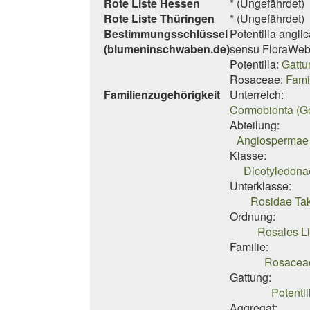
Rote Liste Hessen
* (Ungefährdet)
Rote Liste Thüringen
* (Ungefährdet)
Bestimmungsschlüssel
Potentilla angli
(blumeninschwaben.de)
sensu FloraWeb
Potentilla:
Gattu
Rosaceae:
Fami
Familienzugehörigkeit
Unterreich:
Cormobionta (G
Abteilung:
Angiospermae 
Klasse:
Dicotyledona
Unterklasse:
Rosidae Tak
Ordnung:
Rosales Li
Familie:
Rosacea
Gattung:
Potentil
Aggregat: