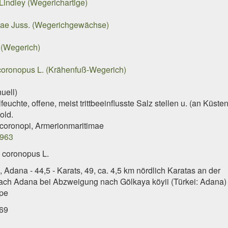
Lindley (Wegerichartige)
eae Juss. (Wegerichgewächse)
 (Wegerich)
coronopus L. (Krähenfuß-Wegerich)
uell)
euchte, offene, meist trittbeeinflusste Salz stellen u. (an Küsten
old.
coronopi, Armerionmaritimae
963
 coronopus L.
 Adana - 44,5 - Karats, 49, ca. 4,5 km nördlich Karatas an der
ach Adana bei Abzweigung nach Gölkaya köyii (Türkei: Adana)
pe
69