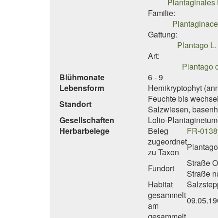
Plantaginales 
Familie:
Plantaginac
Gattung:
Plantago L.
Art:
Plantago 
Blühmonate
6 - 9
Lebensform
Hemikryptophyt (ann
Feuchte bis wechself
Standort
Salzwiesen, basenh
Gesellschaften
Lolio-Plantaginetum
Herbarbelege
Beleg
FR-0138
zugeordnet
Plantago
zu Taxon
Straße O,
Fundort
Straße n
Habitat
Salzstep
gesammelt
09.05.19
am
gesammelt