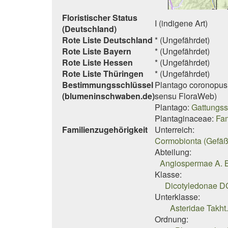
Floristischer Status
I (indigene Art)
(Deutschland)
Rote Liste Deutschland
* (Ungefährdet)
Rote Liste Bayern
* (Ungefährdet)
Rote Liste Hessen
* (Ungefährdet)
Rote Liste Thüringen
* (Ungefährdet)
Bestimmungsschlüssel
Plantago coronopus
(blumeninschwaben.de)
sensu FloraWeb)
Plantago:
Gattungss
Plantaginaceae:
Fam
Familienzugehörigkeit
Unterreich:
Cormobionta (Gefäß
Abteilung:
Angiospermae A. B
Klasse:
Dicotyledonae DC
Unterklasse:
Asteridae Takht.
Ordnung: