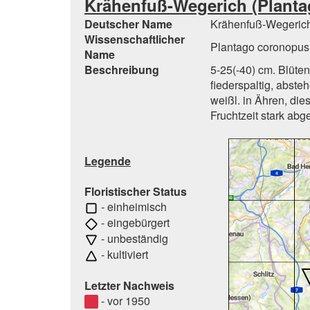
Krähenfuß-Wegerich (Planta
Deutscher Name
Krähenfuß-Wegeric
Wissenschaftlicher
Plantago coronopus
Name
Beschreibung
5-25(-40) cm. Blütens
fiederspaltig, absteh
weißl. in Ähren, dies
Fruchtzeit stark ab
Legende
Floristischer Status
- einheimisch
- eingebürgert
- unbeständig
- kultiviert
Letzter Nachweis
- vor 1950