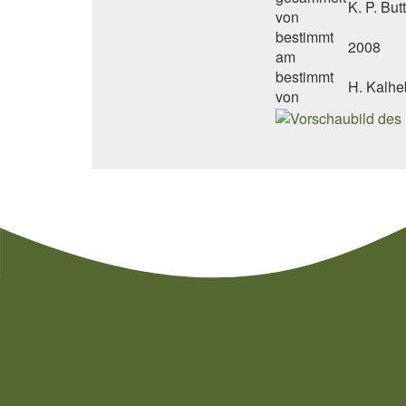
K. P. But
von
bestimmt
2008
am
bestimmt
H. Kalhe
von