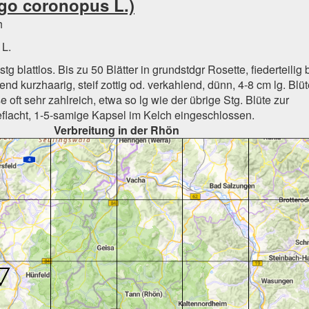
go coronopus L.)
h
 L.
tg blattlos. Bis zu 50 Blätter in grundstdgr Rosette, fiederteilig 
end kurzhaarig, steif zottig od. verkahlend, dünn, 4-8 cm lg. Blü
e oft sehr zahlreich, etwa so lg wie der übrige Stg. Blüte zur
geflacht, 1-5-samige Kapsel im Kelch eingeschlossen.
Verbreitung in der Rhön