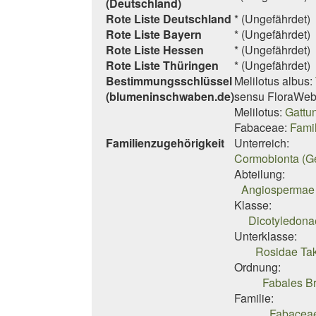
(Deutschland)
Rote Liste Deutschland
* (Ungefährdet)
Rote Liste Bayern
* (Ungefährdet)
Rote Liste Hessen
* (Ungefährdet)
Rote Liste Thüringen
* (Ungefährdet)
Bestimmungsschlüssel
Melilotus albus:
(blumeninschwaben.de)
sensu FloraWeb
Melilotus:
Gattu
Fabaceae:
Fami
Familienzugehörigkeit
Unterreich:
Cormobionta (G
Abteilung:
Angiospermae 
Klasse:
Dicotyledona
Unterklasse:
Rosidae Tak
Ordnung:
Fabales B
Familie:
Fabaceae 