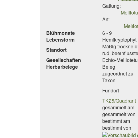
Gattung:
Melilotu
Art:
Melilo
Blühmonate
6 - 9
Lebensform
Hemikryptophyt 
Mäßig trockne b
Standort
rud. beeinflusst
Gesellschaften
Echio-Melilotet
Herbarbelege
Beleg
zugeordnet zu
Taxon
Fundort
TK25/Quadrant
gesammelt am
gesammelt von
bestimmt am
bestimmt von