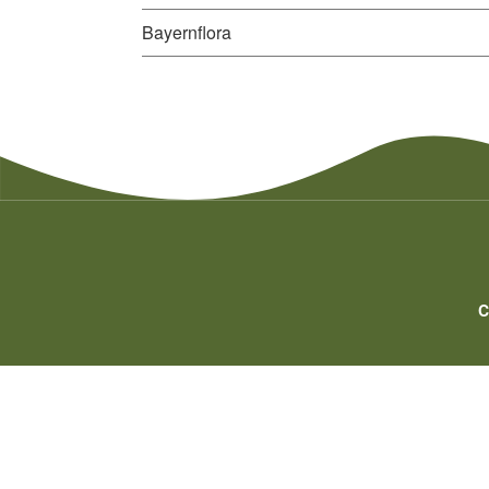
Bayernflora
C