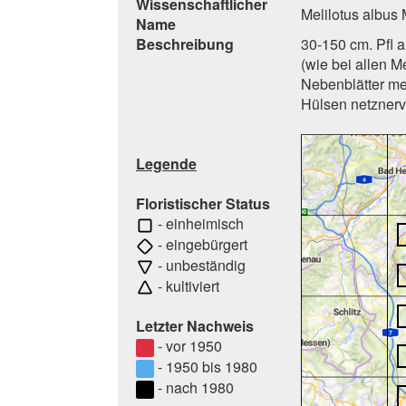
Wissenschaftlicher
Melilotus albus 
Name
Beschreibung
30-150 cm. Pfl au
(wie bei allen Mel
Nebenblätter mei
Hülsen netznervi
Legende
Floristischer Status
- einheimisch
- eingebürgert
- unbeständig
- kultiviert
Letzter Nachweis
- vor 1950
- 1950 bis 1980
- nach 1980