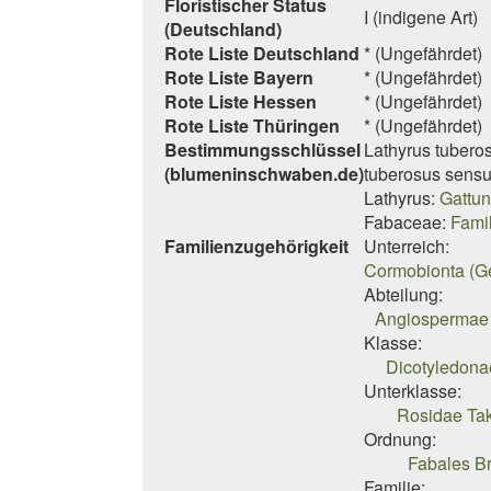
Floristischer Status
I (indigene Art)
(Deutschland)
Rote Liste Deutschland
* (Ungefährdet)
Rote Liste Bayern
* (Ungefährdet)
Rote Liste Hessen
* (Ungefährdet)
Rote Liste Thüringen
* (Ungefährdet)
Bestimmungsschlüssel
Lathyrus tubero
(blumeninschwaben.de)
tuberosus
sensu
Lathyrus:
Gattun
Fabaceae:
Fami
Familienzugehörigkeit
Unterreich:
Cormobionta (G
Abteilung:
Angiospermae 
Klasse:
Dicotyledona
Unterklasse:
Rosidae Tak
Ordnung:
Fabales B
Familie: