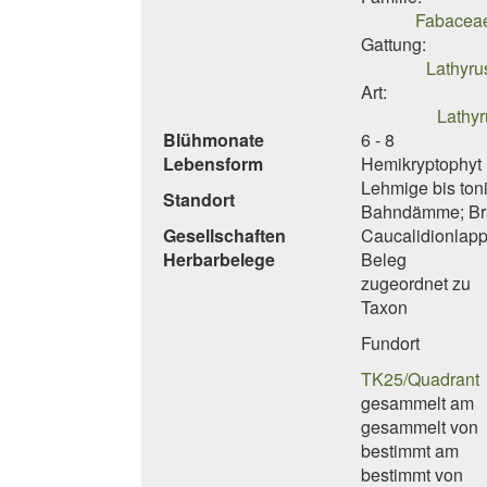
Fabaceae 
Gattung:
Lathyrus
Art:
Lathyr
Blühmonate
6 - 8
Lebensform
Hemikryptophyt 
Lehmige bis toni
Standort
Bahndämme; Bra
Gesellschaften
Caucalidionlapp
Herbarbelege
Beleg
zugeordnet zu
Taxon
Fundort
TK25/Quadrant
gesammelt am
gesammelt von
bestimmt am
bestimmt von