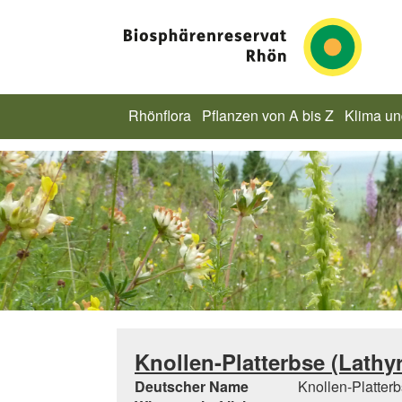
Rhönflora
Pflanzen von A bis Z
Klima u
Knollen-Platterbse (Lathy
Deutscher Name
Knollen-Platter