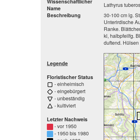
Wissenschaftlicher
Lathyrus tuberos
Name
Beschreibung
30-100 cm lg. Stg
Unterirdische Au
Ranke. Blättchen
kl, halbpfeilfg. 
duftend. Hülsen 
Legende
Floristischer Status
- einheimisch
- eingebürgert
- unbeständig
- kultiviert
Letzter Nachweis
- vor 1950
- 1950 bis 1980