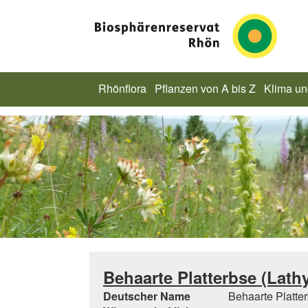
Rhönflora
Pflanzen von A bis Z
Klima u
Behaarte Platterbse (Lathy
Deutscher Name
Behaarte Platte