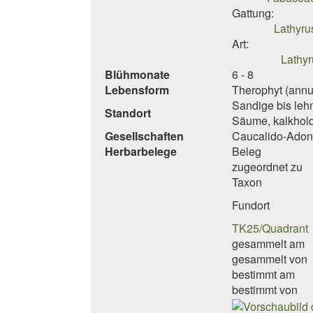
Gattung:
Lathyrus
Art:
Lathyr
Blühmonate
6 - 8
Lebensform
Therophyt (annu
Sandige bis leh
Standort
Säume, kalkhold
Gesellschaften
Caucalido-Ado
Herbarbelege
Beleg
zugeordnet zu
Taxon
Fundort
TK25/Quadrant
gesammelt am
gesammelt von
bestimmt am
bestimmt von