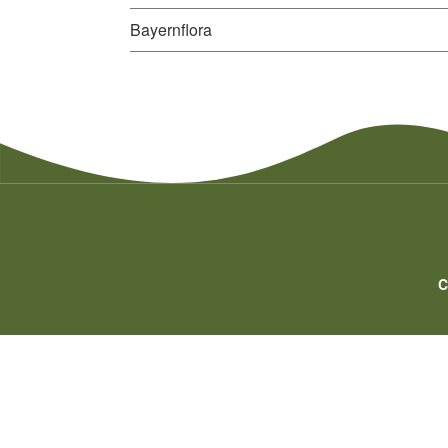
Bayernflora
C