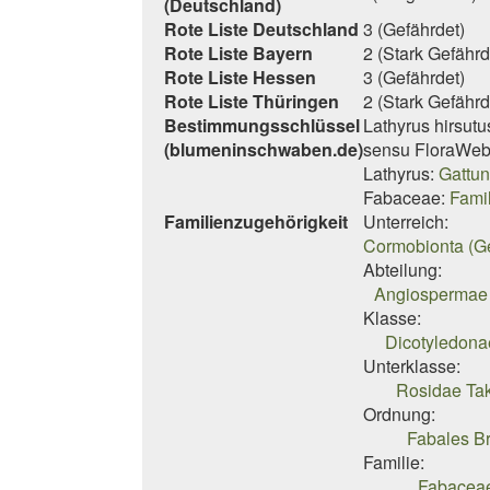
(Deutschland)
Rote Liste Deutschland
3 (Gefährdet)
Rote Liste Bayern
2 (Stark Gefährd
Rote Liste Hessen
3 (Gefährdet)
Rote Liste Thüringen
2 (Stark Gefährd
Bestimmungsschlüssel
Lathyrus hirsutu
(blumeninschwaben.de)
sensu FloraWeb
Lathyrus:
Gattun
Fabaceae:
Fami
Familienzugehörigkeit
Unterreich:
Cormobionta (G
Abteilung:
Angiospermae 
Klasse:
Dicotyledona
Unterklasse:
Rosidae Tak
Ordnung:
Fabales B
Familie:
Fabaceae 