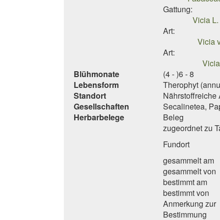
Gattung:
Vicia L.
Art:
Vicia 
Art:
Vici
Blühmonate
(4 - )6 - 8
Lebensform
Therophyt (annu
Standort
Nährstoffreiche
Gesellschaften
Secalinetea, P
Herbarbelege
Beleg
zugeordnet zu 
Fundort
gesammelt am
gesammelt von
bestimmt am
bestimmt von
Anmerkung zur
Bestimmung