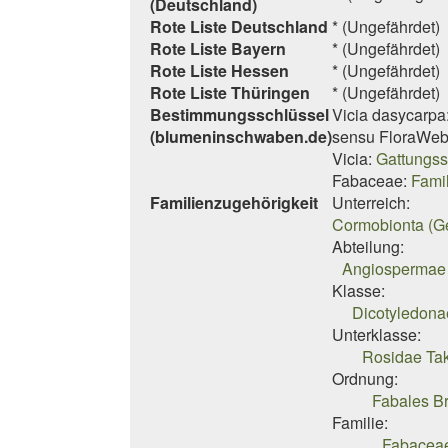
(Deutschland)
Rote Liste Deutschland
* (Ungefährdet)
Rote Liste Bayern
* (Ungefährdet)
Rote Liste Hessen
* (Ungefährdet)
Rote Liste Thüringen
* (Ungefährdet)
Bestimmungsschlüssel
Vicia dasycarpa
(blumeninschwaben.de)
sensu FloraWeb
Vicia:
Gattungss
Fabaceae:
Fami
Familienzugehörigkeit
Unterreich:
Cormobionta (G
Abteilung:
Angiospermae 
Klasse:
Dicotyledona
Unterklasse:
Rosidae Tak
Ordnung:
Fabales B
Familie:
Fabaceae 