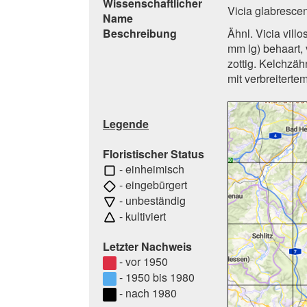
Wissenschaftlicher
Vicia glabrescen
Name
Beschreibung
Ähnl. Vicia vill
mm lg) behaart, 
zottig. Kelchzäh
mit verbreiterte
Legende
Floristischer Status
- einheimisch
- eingebürgert
- unbeständig
- kultiviert
Letzter Nachweis
- vor 1950
- 1950 bis 1980
- nach 1980