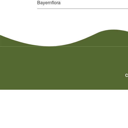
Bayernflora
C