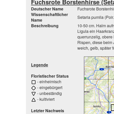
Fuchsrote Borstenhirse (Seta
Deutscher Name
Fuchsrote Borstenhi
Wissenschaftlicher
Setaria pumila (Poir
Name
Beschreibung
10-50 cm. Halm aufre
Ligula ein Haarkran
querrunzelig, obere
Rispen, diese beim 
weich, gelb, später f
Legende
Floristischer Status
- einheimisch
- eingebürgert
- unbeständig
- kultiviert
Letzter Nachweis