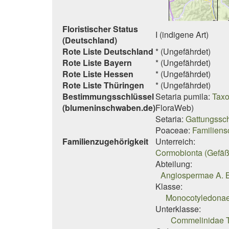
Floristischer Status
I (indigene Art)
(Deutschland)
Rote Liste Deutschland
* (Ungefährdet)
Rote Liste Bayern
* (Ungefährdet)
Rote Liste Hessen
* (Ungefährdet)
Rote Liste Thüringen
* (Ungefährdet)
Bestimmungsschlüssel
Setaria pumila:
Taxo
(blumeninschwaben.de)
FloraWeb)
Setaria:
Gattungssch
Poaceae:
Familiens
Familienzugehörigkeit
Unterreich:
Cormobionta (Gefäß
Abteilung:
Angiospermae A. B
Klasse:
Monocotyledonae 
Unterklasse:
Commelinidae T