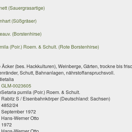
ett (Sauergrasartige)
hart (Süßgräser)
Beauv. (Borstenhirse)
mila (Poir.) Roem. & Schult. (Rote Borstenhirse)
Äcker (bes. Hackkulturen), Weinberge, Gärten, trockne bis fris
enränder, Schutt, Bahnanlagen, nährstoffanspruchsvoll.
etalia
GLM-0023605
n
Setaria pumila (Poir.) Roem. & Schult.
Rabitz S / Eisenbahnkörper (Deutschland: Sachsen)
4852/24
September 1972
Hans-Werner Otto
1972
Hans-Werner Otto