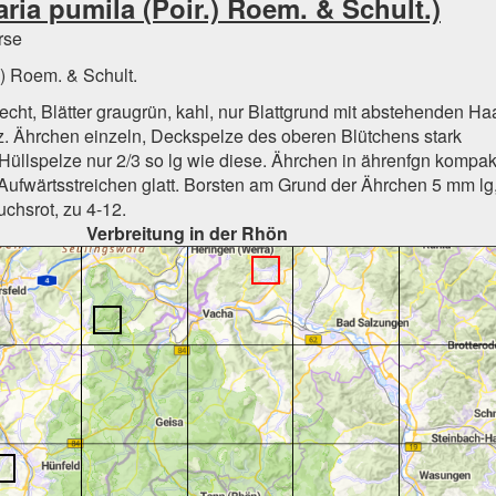
ria pumila (Poir.) Roem. & Schult.)
rse
.) Roem. & Schult.
cht, Blätter graugrün, kahl, nur Blattgrund mit abstehenden Ha
z. Ährchen einzeln, Deckspelze des oberen Blütchens stark
 Hüllspelze nur 2/3 so lg wie diese. Ährchen in ährenfgn kompa
Aufwärtsstreichen glatt. Borsten am Grund der Ährchen 5 mm lg
uchsrot, zu 4-12.
Verbreitung in der Rhön