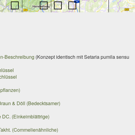
n-Beschreibung
(Konzept identisch mit
Setaria pumila
sensu
lüssel
chlüssel
pflanzen)
raun & Döll (Bedecktsamer)
DC. (Einkeimblättrige)
akht. (Commelienähnliche)