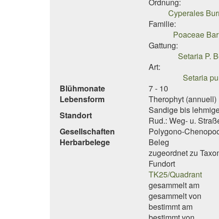
Ordnung:
Cyperales Burn
Familie:
Poaceae Barn
Gattung:
Setaria P. 
Art:
Setaria pu
Blühmonate
7 - 10
Lebensform
Therophyt (annuell)
Sandige bis lehmige 
Standort
Rud.: Weg- u. Straß
Gesellschaften
Polygono-Chenopodi
Herbarbelege
Beleg
zugeordnet zu Taxo
Fundort
TK25/Quadrant
gesammelt am
gesammelt von
bestimmt am
bestimmt von