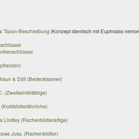
a:
Taxon-Beschreibung
(Konzept identisch mit
Euphrasia nemor
schlüssel
milienschlüssel
pflanzen)
raun & Döll (Bedecktsamer)
. (Zweikeimblättrige)
 (Korbblütlerähnliche)
s Lindley (Rachenblütlerartige)
ceae Juss. (Rachenblütler)