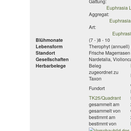
Gattung:
Euphrasia L
Aggregat:
Euphrasia
Art:
Euphrasi
Blühmonate
(7 - )8 - 10
Lebensform
Therophyt (annuell)
Standort
Frische Magerrasen 
Gesellschaften
Nardetalia, Violion
Herbarbelege
Beleg
zugeordnet zu
Taxon
Fundort
TK25/Quadrant
gesammelt am
gesammelt von
bestimmt am
bestimmt von