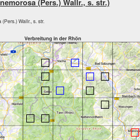
emorosa (Pers.) Wallr., s. str.)
ers.) Wallr., s. str.
Verbreitung in der Rhön