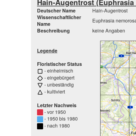
Hain-Augentrost (Euphrasia n
Deutscher Name
Hain-Augentrost
Wissenschaftlicher
Euphrasia nemorosa (P
Name
Beschreibung
keine Angaben
Legende
Floristischer Status
- einheimisch
- eingebürgert
- unbeständig
- kultiviert
Letzter Nachweis
- vor 1950
- 1950 bis 1980
- nach 1980