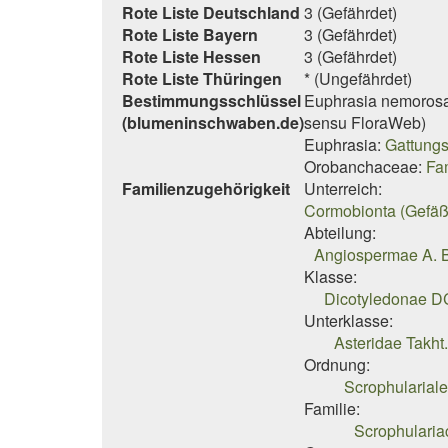
Rote Liste Deutschland
3 (Gefährdet)
Rote Liste Bayern
3 (Gefährdet)
Rote Liste Hessen
3 (Gefährdet)
Rote Liste Thüringen
* (Ungefährdet)
Bestimmungsschlüssel
Euphrasia nemoros
(blumeninschwaben.de)
sensu FloraWeb)
Euphrasia:
Gattungs
Orobanchaceae:
Fa
Familienzugehörigkeit
Unterreich:
Cormobionta (Gefäß
Abteilung:
Angiospermae A. B
Klasse:
Dicotyledonae DC
Unterklasse:
Asteridae Takht.
Ordnung:
Scrophulariale
Familie:
Scrophularia