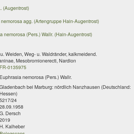
. (Augentrost)
 nemorosa agg. (Artengruppe Hain-Augentrost)
a nemorosa (Pers.) Wallr. (Hain-Augentrost)
u. Weiden, Weg- u. Waldränder, kalkmeidend.
caninae, Mesobromionerecti, Nardion
FR-0135975
Euphrasia nemorosa (Pers.) Wallr.
Gladenbach bei Marburg: nördlich Nanzhausen (Deutschland:
Hessen)
5217/24
28.09.1958
G. Dersch
2019
H. Kalheber