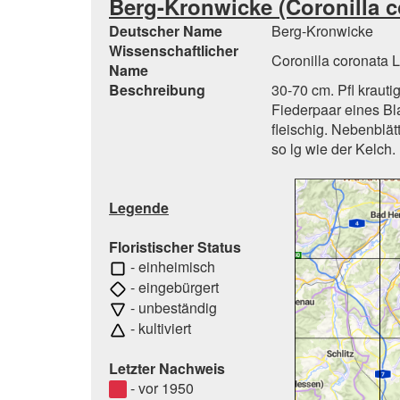
Berg-Kronwicke (Coronilla c
Deutscher Name
Berg-Kronwicke
Wissenschaftlicher
Coronilla coronata L
Name
Beschreibung
30-70 cm. Pfl krauti
Fiederpaar eines Bl
fleischig. Nebenblät
so lg wie der Kelch
Legende
Floristischer Status
- einheimisch
- eingebürgert
- unbeständig
- kultiviert
Letzter Nachweis
- vor 1950