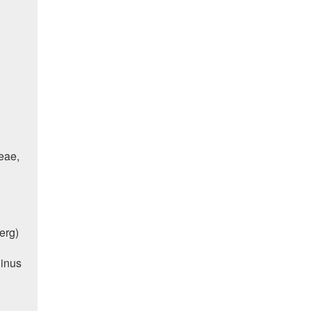
eae,
erg)
Pinus
.