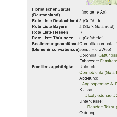
Floristischer Status
I (indigene Art)
(Deutschland)
Rote Liste Deutschland
3 (Gefährdet)
Rote Liste Bayern
2 (Stark Gefährdet)
Rote Liste Hessen
R
Rote Liste Thüringen
3 (Gefährdet)
Bestimmungsschlüssel
Coronilla coronata:
(blumeninschwaben.de)
sensu FloraWeb)
Coronilla:
Gattungss
Fabaceae:
Familien
Familienzugehörigkeit
Unterreich:
Cormobionta (Gefäß
Abteilung:
Angiospermae A. B
Klasse:
Dicotyledonae DC
Unterklasse:
Rosidae Takht. 
Ordnung: