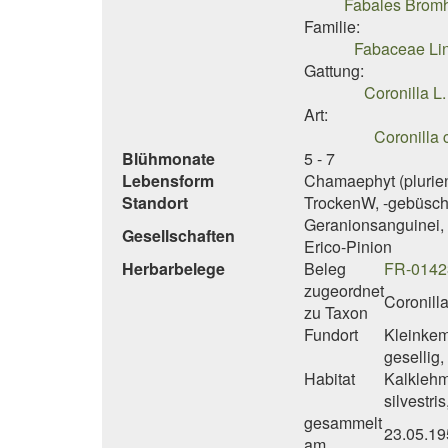
Fabales Brom
Familie:
Fabaceae Lin
Gattung:
Coronilla L
Art:
Coronilla 
Blühmonate
5 - 7
Lebensform
Chamaephyt (plurien
Standort
TrockenW, -gebüsche
Geranionsanguinei,
Gesellschaften
Erico-Pinion
Herbarbelege
Beleg
FR-0142
zugeordnet
Coronilla
zu Taxon
Fundort
Kleinkem
gesellig
Habitat
Kalklehm
silvestr
gesammelt
23.05.19
am