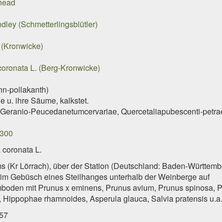
head
dley (Schmetterlingsblütler)
. (Kronwicke)
coronata L. (Berg-Kronwicke)
n-pollakanth)
 u. ihre Säume, kalkstet.
 Geranio-Peucedanetumcervariae, Quercetaliapubescenti-petra
300
 coronata L.
s (Kr Lörrach), über der Station (Deutschland: Baden-Württemb
, im Gebüsch eines Steilhanges unterhalb der Weinberge auf
boden mit Prunus x eminens, Prunus avium, Prunus spinosa, 
is, Hippophae rhamnoides, Asperula glauca, Salvia pratensis u.a
57