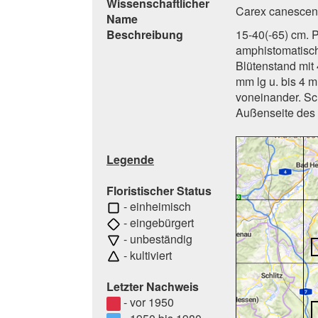
Wissenschaftlicher
Carex canescen
Name
Beschreibung
15-40(-65) cm. P
amphistomatisch,
Blütenstand mit 
mm lg u. bis 4 mm
voneinander. Sc
Außenseite des S
Legende
Floristischer Status
- einheimisch
- eingebürgert
- unbeständig
- kultiviert
Letzter Nachweis
- vor 1950