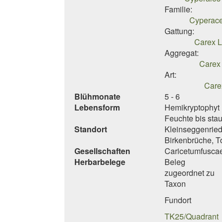
Familie:
Cyperace
Gattung:
Carex L
Aggregat:
Carex
Art:
Care
Blühmonate
5 - 6
Lebensform
Hemikryptophyt 
Feuchte bis sta
Standort
Kleinseggenried
Birkenbrüche, To
Gesellschaften
Caricetumfusca
Herbarbelege
Beleg
zugeordnet zu
Taxon
Fundort
TK25/Quadrant