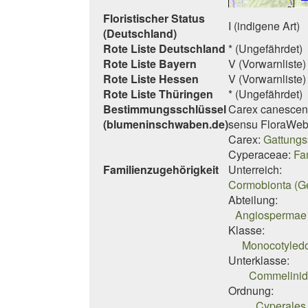
Floristischer Status
I (indigene Art)
(Deutschland)
Rote Liste Deutschland
* (Ungefährdet)
Rote Liste Bayern
V (Vorwarnliste)
Rote Liste Hessen
V (Vorwarnliste)
Rote Liste Thüringen
* (Ungefährdet)
Bestimmungsschlüssel
Carex canescen
(blumeninschwaben.de)
sensu FloraWeb
Carex:
Gattungs
Cyperaceae:
Fa
Familienzugehörigkeit
Unterreich:
Cormobionta (G
Abteilung:
Angiospermae 
Klasse:
Monocotyledo
Unterklasse:
Commelinid
Ordnung:
Cyperales 