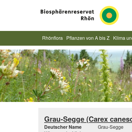
Rhönflora
Pflanzen von A bis Z
Klima u
Grau-Segge (Carex canesc
Deutscher Name
Grau-Segge