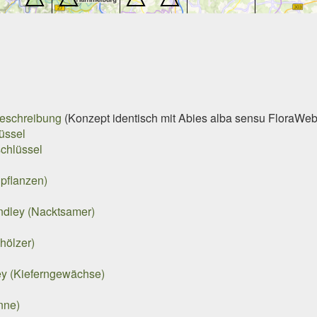
eschreibung
(Konzept identisch mit
Abies alba
sensu FloraWeb
üssel
chlüssel
pflanzen)
dley (Nacktsamer)
hölzer)
ey (Kieferngewächse)
anne)