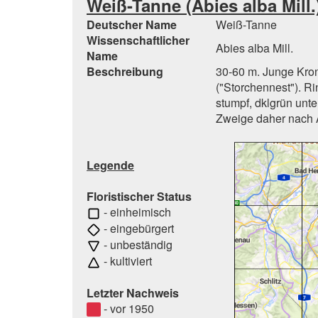
Weiß-Tanne (Abies alba Mill.
Deutscher Name
Weiß-Tanne
Wissenschaftlicher
Abies alba Mill.
Name
Beschreibung
30-60 m. Junge Krone
("Storchennest"). Ri
stumpf, dklgrün unte
Zweige daher nach A
Legende
Floristischer Status
- einheimisch
- eingebürgert
- unbeständig
- kultiviert
Letzter Nachweis
- vor 1950