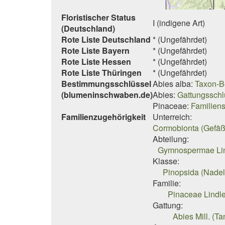
Floristischer Status
I (indigene Art)
(Deutschland)
Rote Liste Deutschland
* (Ungefährdet)
Rote Liste Bayern
* (Ungefährdet)
Rote Liste Hessen
* (Ungefährdet)
Rote Liste Thüringen
* (Ungefährdet)
Bestimmungsschlüssel
Abies alba:
Taxon-B
(blumeninschwaben.de)
Abies:
Gattungsschl
Pinaceae:
Familiens
Familienzugehörigkeit
Unterreich:
Cormobionta (Gefäß
Abteilung:
Gymnospermae Lin
Klasse:
Pinopsida (Nadel
Familie:
Pinaceae Lindl
Gattung:
Abies Mill. (T