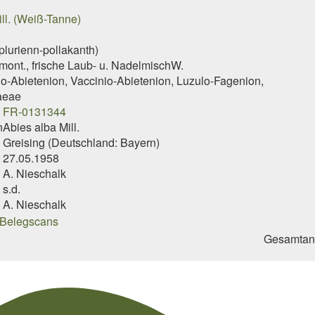
ll. (Weiß-Tanne)
lurienn-pollakanth)
mont., frische Laub- u. NadelmischW.
io-Abietenion, Vaccinio-Abietenion, Luzulo-Fagenion,
aeae
FR-0131344
n
Abies alba Mill.
Greising (Deutschland: Bayern)
27.05.1958
A. Nieschalk
s.d.
A. Nieschalk
Gesamtan