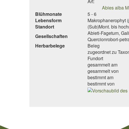
Art:
Abies alba Mi
Blühmonate
5 - 6
Lebensform
Makrophanerophyt (p
Standort
(Sub)Mont. bis hoch
Abieti-Fagetum, Gal
Gesellschaften
Quercionrobori-petr
Herbarbelege
Beleg
zugeordnet zu Taxo
Fundort
gesammelt am
gesammelt von
bestimmt am
bestimmt von