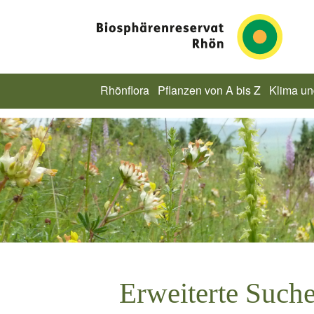
Rhönflora
Pflanzen von A bis Z
Klima u
Erweiterte Such