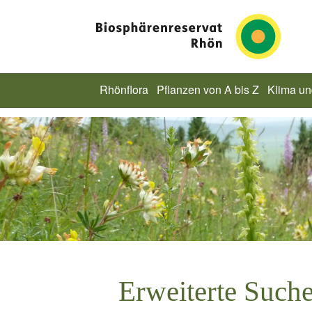
Rhönflora
Pflanzen von A bis Z
Klima u
Erweiterte Such