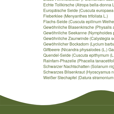
Echte Tollkirsche (Atropa bella-donna L
Europäische Seide (Cuscuta europaea 
Fieberklee (Menyanthes trifoliata L.)
Flachs-Seide (Cuscuta epilinum Weihe
Gewöhnliche Blasenkirsche (Physalis a
Gewöhnliche Seekanne (Nymphoides pel
Gewöhnliche Zaunwinde (Calystegia sep
Gewöhnlicher Bocksdorn (Lycium barba
Giftbeere (Nicandra physalodes (L.) Gae
Quendel-Seide (Cuscuta epithymum (L.)
Rainfarn-Phazelie (Phacelia tanacetifol
Schwarzer Nachtschatten (Solanum nigru
Schwarzes Bilsenkraut (Hyoscyamus ni
Weißer Stechapfel (Datura stramonium 