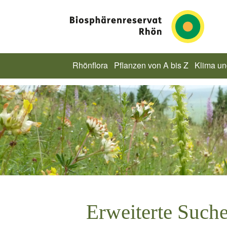
Rhönflora
Pflanzen von A bis Z
Klima u
Erweiterte Such