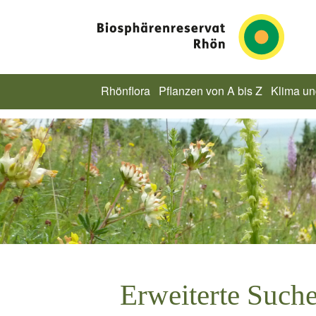
Rhönflora
Pflanzen von A bis Z
Klima u
Erweiterte Such