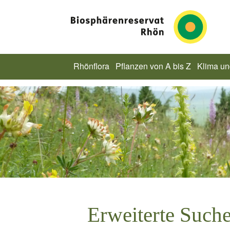
Rhönflora
Pflanzen von A bis Z
Klima u
Erweiterte Such