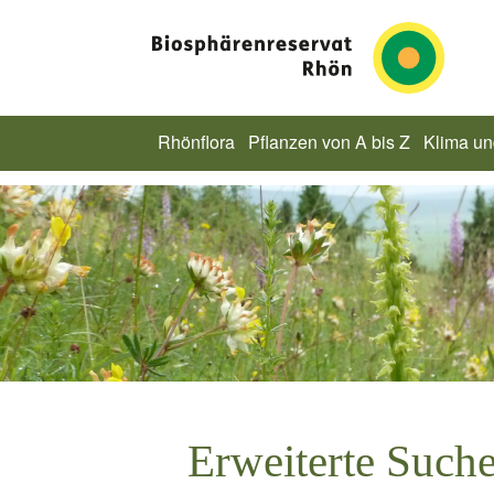
Rhönflora
Pflanzen von A bis Z
Klima u
Erweiterte Such