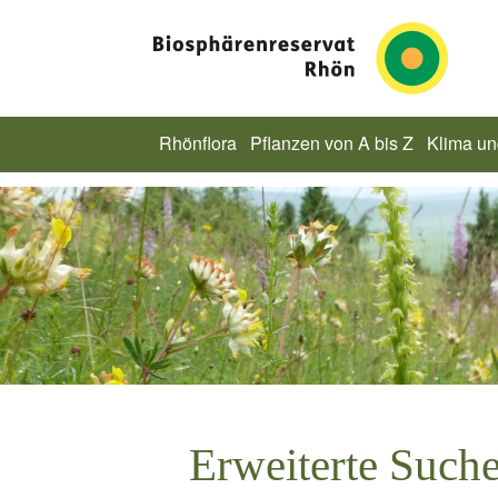
Rhönflora
Pflanzen von A bis Z
Klima u
Erweiterte Such