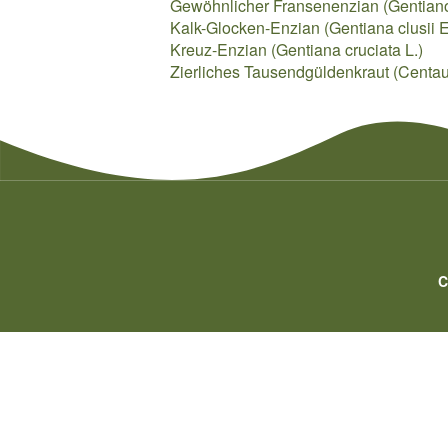
Gewöhnlicher Fransenenzian (Gentianops
Kalk-Glocken-Enzian (Gentiana clusii E
Kreuz-Enzian (Gentiana cruciata L.)
Zierliches Tausendgüldenkraut (Centau
C