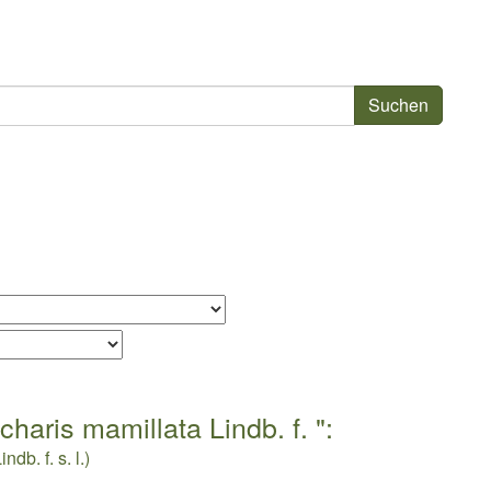
haris mamillata Lindb. f. ":
b. f. s. l.)